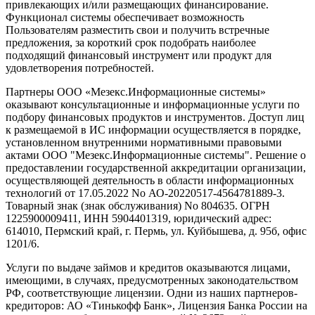
привлекающих и/или размещающих финансирование.
Функционал системы обеспечивает возможность
Пользователям разместить свои и получить встречные
предложения, за короткий срок подобрать наиболее
подходящий финансовый инструмент или продукт для
удовлетворения потребностей.
Партнеры ООО «Мезекс.Информационные системы»
оказывают консультационные и информационные услуги по
подбору финансовых продуктов и инструментов. Доступ лиц
к размещаемой в ИС информации осуществляется в порядке,
установленном внутренними нормативными правовыми
актами ООО "Мезекс.Информационные системы". Решение о
предоставлении государственной аккредитации организации,
осуществляющей деятельность в области информационных
технологий от 17.05.2022 No АО-20220517-4564781889-3.
Товарный знак (знак обслуживания) No 804635. ОГРН
1225900009411, ИНН 5904401319, юридический адрес:
614010, Пермский край, г. Пермь, ул. Куйбышева, д. 95б, офис
1201/6.
Услуги по выдаче займов и кредитов оказываются лицами,
имеющими, в случаях, предусмотренных законодательством
РФ, соответствующие лицензии. Одни из наших партнеров-
кредиторов: АО «Тинькофф Банк», Лицензия Банка России на