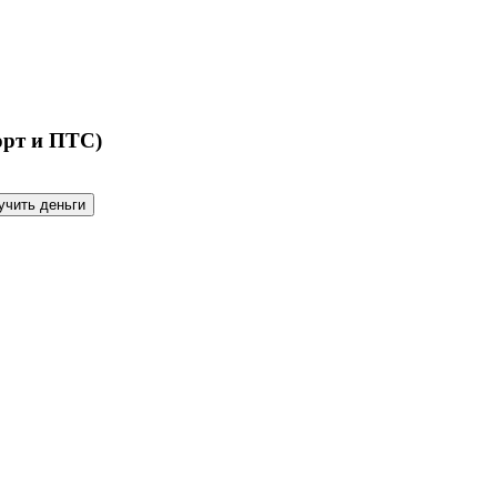
орт и ПТС)
учить деньги