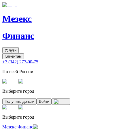
Мезекс
Финанс
Услуги
Клиентам
+7 (342) 277-00-75
По всей России
Выберите город
Получить деньги
Войти
Выберите город
Мезекс Финанс