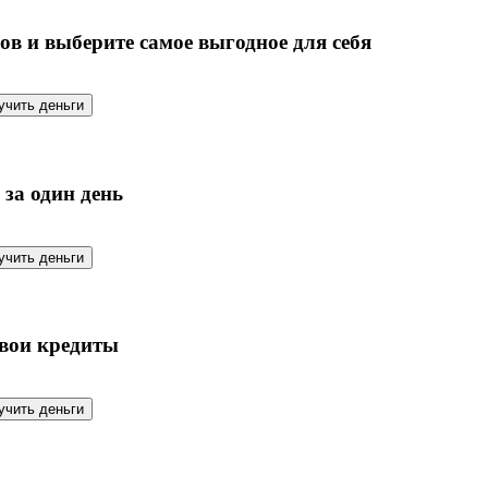
в и выберите самое выгодное для себя
учить деньги
за один день
учить деньги
свои кредиты
учить деньги