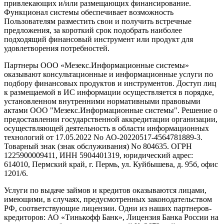
привлекающих и/или размещающих финансирование.
Функционал системы обеспечивает возможность
Пользователям разместить свои и получить встречные
предложения, за короткий срок подобрать наиболее
подходящий финансовый инструмент или продукт для
удовлетворения потребностей.
Партнеры ООО «Мезекс.Информационные системы»
оказывают консультационные и информационные услуги по
подбору финансовых продуктов и инструментов. Доступ лиц
к размещаемой в ИС информации осуществляется в порядке,
установленном внутренними нормативными правовыми
актами ООО "Мезекс.Информационные системы". Решение о
предоставлении государственной аккредитации организации,
осуществляющей деятельность в области информационных
технологий от 17.05.2022 No АО-20220517-4564781889-3.
Товарный знак (знак обслуживания) No 804635. ОГРН
1225900009411, ИНН 5904401319, юридический адрес:
614010, Пермский край, г. Пермь, ул. Куйбышева, д. 95б, офис
1201/6.
Услуги по выдаче займов и кредитов оказываются лицами,
имеющими, в случаях, предусмотренных законодательством
РФ, соответствующие лицензии. Одни из наших партнеров-
кредиторов: АО «Тинькофф Банк», Лицензия Банка России на